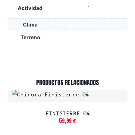
,
,
Paseos por el campo
Viaje urbano
Viajes
Actividad
y escapadas
Clima
Verano / climas cálidos
Terreno
Caminos fáciles y secos
PRODUCTOS RELACIONADOS
FINISTERRE 04
59,99
€