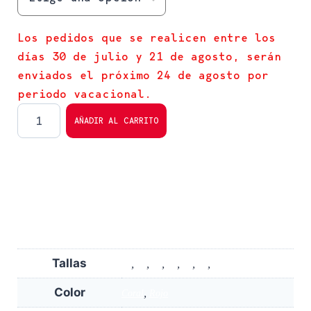
Los pedidos que se realicen entre los
días 30 de julio y 21 de agosto, serán
enviados el próximo 24 de agosto por
periodo vacacional.
AÑADIR AL CARRITO
Tallas
,
,
,
,
,
,
36
37
38
39
40
41
42
Color
,
Coral
Rojo